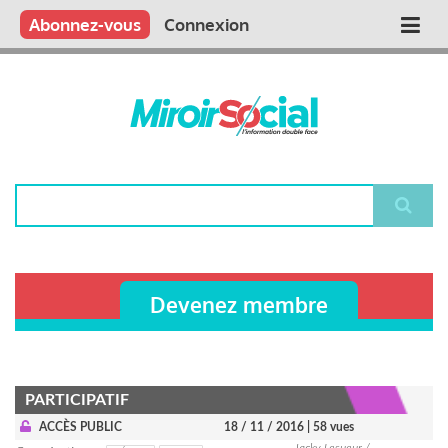
Aller
Qui sommes nous ?
Vous publiez
Nous publions
Contactez-nous
Abonnez-vous
Connexion
Main
au
contenu
navigation
principal
Rechercher
Devenez membre
PARTICIPATIF
ACCÈS PUBLIC
18 / 11 / 2016
| 58 vues
Jacky Lesueur /