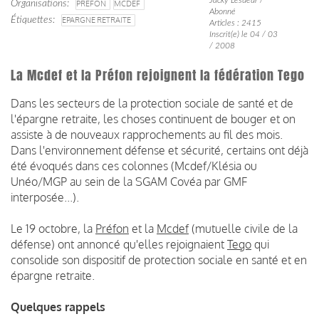
Organisations
PRÉFON
MCDEF
Abonné
Étiquettes
EPARGNE RETRAITE
Articles : 2415
Inscrit(e) le 04 / 03
/ 2008
La Mcdef et la Préfon rejoignent la fédération Tego
Dans les secteurs de la protection sociale de santé et de
l'épargne retraite, les choses continuent de bouger et on
assiste à de nouveaux rapprochements au fil des mois.
Dans l'environnement défense et sécurité, certains ont déjà
été évoqués dans ces colonnes (Mcdef/Klésia ou
Unéo/MGP au sein de la SGAM Covéa par GMF
interposée...).
Le 19 octobre, la
Préfon
et la
Mcdef
(mutuelle civile de la
défense) ont annoncé qu'elles rejoignaient
Tego
qui
consolide son dispositif de protection sociale en santé et en
épargne retraite.
Quelques rappels