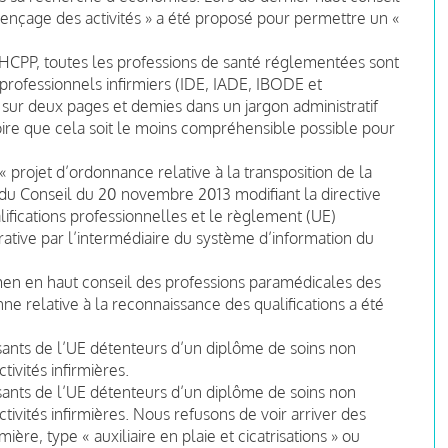
ençage des activités » a été proposé pour permettre un «
HCPP, toutes les professions de santé réglementées sont
rofessionnels infirmiers (IDE, IADE, IBODE et
ale sur deux pages et demies dans un jargon administratif
oire que cela soit le moins compréhensible possible pour
« projet d’ordonnance relative à la transposition de la
u Conseil du 20 novembre 2013 modifiant la directive
ifications professionnelles et le règlement (UE)
ative par l’intermédiaire du système d’information du
men en haut conseil des professions paramédicales des
ne relative à la reconnaissance des qualifications a été
sants de l’UE détenteurs d’un diplôme de soins non
ivités infirmières.
sants de l’UE détenteurs d’un diplôme de soins non
ivités infirmières. Nous refusons de voir arriver des
ière, type « auxiliaire en plaie et cicatrisations » ou