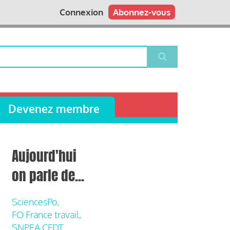
Connexion
Abonnez-vous
Devenez membre
Aujourd'hui
on parle de...
SciencesPo,
FO France travail,
SNPEA CFDT