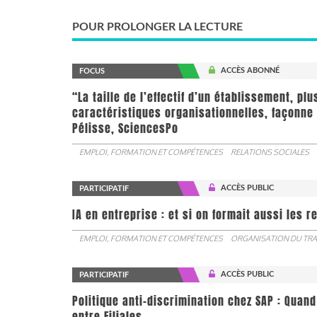
POUR PROLONGER LA LECTURE
ACCÈS ABONNÉ
FOCUS
“La taille de l’effectif d’un établissement, pl
caractéristiques organisationnelles, façonne 
Pélisse, SciencesPo
EMPLOI, FORMATION ET COMPÉTENCES
RELATIONS SOCIALES
ACCÈS PUBLIC
PARTICIPATIF
IA en entreprise : et si on formait aussi les 
EMPLOI, FORMATION ET COMPÉTENCES
ORGANISATION DU TRA
ACCÈS PUBLIC
PARTICIPATIF
Politique anti-discrimination chez SAP : Quand
entre Filiales