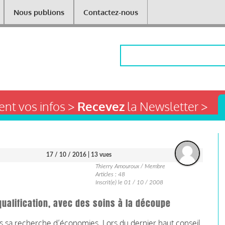
Nous publions
Contactez-nous
Rechercher
nt vos infos >
Recevez
la Newsletter >
17 / 10 / 2016
| 13 vues
Thierry Amouroux / Membre
Articles : 48
Inscrit(e) le 01 / 10 / 2008
qualification, avec des soins à la découpe
ns sa recherche d’économies. Lors du dernier haut conseil