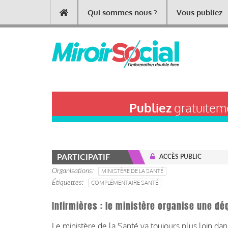
Aller
Qui sommes nous ?
Vous publiez
Main
au
contenu
navigation
principal
Publiez
gratuiteme
PARTICIPATIF
ACCÈS PUBLIC
Organisations
MINISTÈRE DE LA SANTÉ
Étiquettes
COMPLÉMENTAIRE SANTÉ
Infirmières : le ministère organise une dé
Le ministère de la Santé va toujours plus loin da