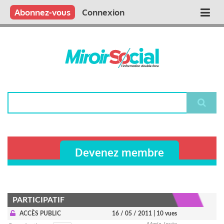
Aller
Qui sommes nous ?
Vous publiez
Nous publions
Contactez-nous
Abonnez-vous
Connexion
Main
au
contenu
navigation
principal
Rechercher
Devenez membre
PARTICIPATIF
ACCÈS PUBLIC
16 / 05 / 2011
| 10 vues
Marie-Josée