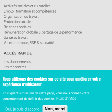
Activités sociales et culturelles
Emploi, formation et compétences
Organisation du travail
Protection sociale
Relations sociales
Rémunération globale & partage de la performance
Santé au travail
Vie économique, RSE & solidarité
ACCÈS RAPIDE
Les abonnements
Les rencontres
Les ressources
Nous utilisons des cookies sur ce site pour améliorer votre
expérience d'utilisateur.
© 2019 Miroir Social - Réalisé par
Cafffeine
En cliquant sur un lien de cette page, vous nous donnez votre
Plus d'infos
consentement de définir des cookies.
Mentions légales et condition générale d’utilisation et
Pied
d’abonnement
Oui, je suis d'accord
Non, merci