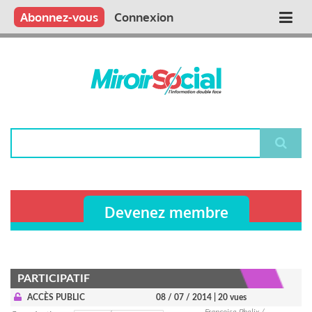
Aller
Qui sommes nous ?
Vous publiez
Nous publions
Contactez-nous
Abonnez-vous
Connexion
Main
au
contenu
navigation
principal
Rechercher
Devenez membre
PARTICIPATIF
ACCÈS PUBLIC
08 / 07 / 2014
| 20 vues
Françoise Phelix /