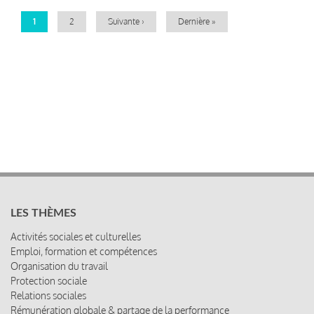
Page
1
Page
2
Page
Suivante ›
Dernière
Dernière »
courante
suivante
page
LES THÈMES
Activités sociales et culturelles
Emploi, formation et compétences
Organisation du travail
Protection sociale
Relations sociales
Rémunération globale & partage de la performance