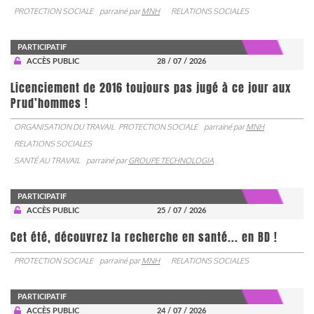
PROTECTION SOCIALE
parrainé par
MNH
RELATIONS SOCIALES
PARTICIPATIF
ACCÈS PUBLIC
28 / 07 / 2026
Licenciement de 2016 toujours pas jugé à ce jour aux
Prud’hommes !
ORGANISATION DU TRAVAIL
PROTECTION SOCIALE
parrainé par
MNH
RELATIONS SOCIALES
SANTÉ AU TRAVAIL
parrainé par
GROUPE TECHNOLOGIA
PARTICIPATIF
ACCÈS PUBLIC
25 / 07 / 2026
Cet été, découvrez la recherche en santé... en BD !
PROTECTION SOCIALE
parrainé par
MNH
RELATIONS SOCIALES
PARTICIPATIF
ACCÈS PUBLIC
24 / 07 / 2026