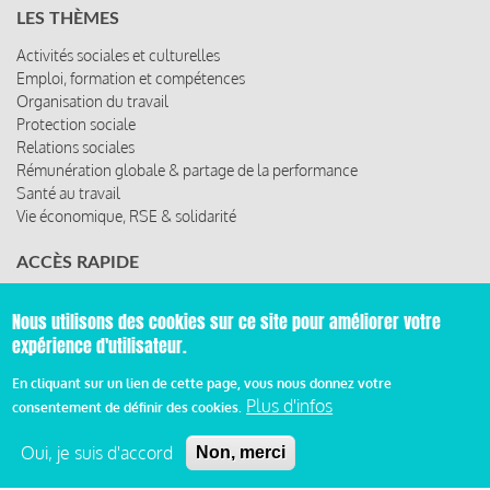
LES THÈMES
Activités sociales et culturelles
Emploi, formation et compétences
Organisation du travail
Protection sociale
Relations sociales
Rémunération globale & partage de la performance
Santé au travail
Vie économique, RSE & solidarité
ACCÈS RAPIDE
Les abonnements
Nous utilisons des cookies sur ce site pour améliorer votre
Les rencontres
expérience d'utilisateur.
Les ressources
En cliquant sur un lien de cette page, vous nous donnez votre
Plus d'infos
consentement de définir des cookies.
© 2019 Miroir Social - Réalisé par
Cafffeine
Oui, je suis d'accord
Non, merci
Mentions légales et condition générale d’utilisation et