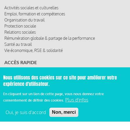
Activités sociales et culturelles
Emploi, formation et compétences
Organisation du travail
Protection sociale
Relations sociales
Rémunération globale & partage de la performance
Santé au travail
Vie économique, RSE & solidarité
ACCÈS RAPIDE
Les abonnements
Nous utilisons des cookies sur ce site pour améliorer votre
Les rencontres
expérience d'utilisateur.
Les ressources
En cliquant sur un lien de cette page, vous nous donnez votre
Plus d'infos
consentement de définir des cookies.
© 2019 Miroir Social - Réalisé par
Cafffeine
Oui, je suis d'accord
Non, merci
Mentions légales et condition générale d’utilisation et
Pied
d’abonnement