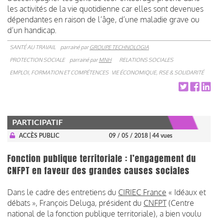
les activités de la vie quotidienne car elles sont devenues
dépendantes en raison de l’âge, d’une maladie grave ou
d’un handicap.
SANTÉ AU TRAVAIL
parrainé par
GROUPE TECHNOLOGIA
PROTECTION SOCIALE
parrainé par
MNH
RELATIONS SOCIALES
EMPLOI, FORMATION ET COMPÉTENCES
VIE ÉCONOMIQUE, RSE & SOLIDARITÉ
PARTICIPATIF
ACCÈS PUBLIC
09 / 05 / 2018
| 44 vues
Fonction publique territoriale : l’engagement du
CNFPT en faveur des grandes causes sociales
Dans le cadre des entretiens du
CIRIEC France
« Idéaux et
débats », François Deluga, président du
CNFPT
(Centre
national de la fonction publique territoriale), a bien voulu