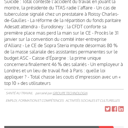
Suicide : Total conteste l’accident du travail en jouant la
montre, la présidente du TTAS radie l’affaire - Un cas de
tuberculose signalé chez un prestataire à Roissy Charles-
de-Gaulles - La réforme de la répartition du fonds paritaire
Adesatt attendra - Eurodisney : la CFDT conforte sa
première place mais perd la main sur le CE - Procès le 31
janvier sur la convention du comité inter-entreprise
d’Allianz - Le CE de Sopra Steria impute désormais 80 %
de la masse salariale des assistantes permanentes sur le
budget ASC - Caisse d’Épargne : la prime unique
concernera finalement 46 % des salariés - Un employeur à
Londres et un lieu de travail fixé à Paris : quelle loi
appliquer ? - Total chasse les couts d’impression avec un «
top 10 » des utilisateurs
SANTÉ AU TRAVAIL
parrainé par
GROUPE TECHNOLOGIA
EMPLOI, FORMATION ET COMPÉTENCES
ACTIVITÉS SOCIALES ET CULTURELLES