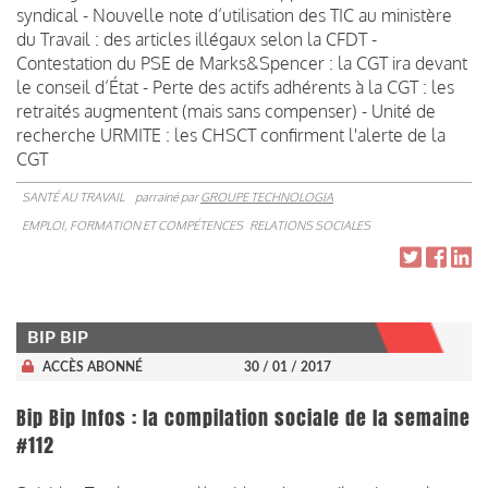
syndical - Nouvelle note d’utilisation des TIC au ministère
du Travail : des articles illégaux selon la CFDT -
Contestation du PSE de Marks&Spencer : la CGT ira devant
le conseil d’État - Perte des actifs adhérents à la CGT : les
retraités augmentent (mais sans compenser) - Unité de
recherche URMITE : les CHSCT confirment l'alerte de la
CGT
SANTÉ AU TRAVAIL
parrainé par
GROUPE TECHNOLOGIA
EMPLOI, FORMATION ET COMPÉTENCES
RELATIONS SOCIALES
BIP BIP
ACCÈS ABONNÉ
30 / 01 / 2017
Bip Bip Infos : la compilation sociale de la semaine
#112