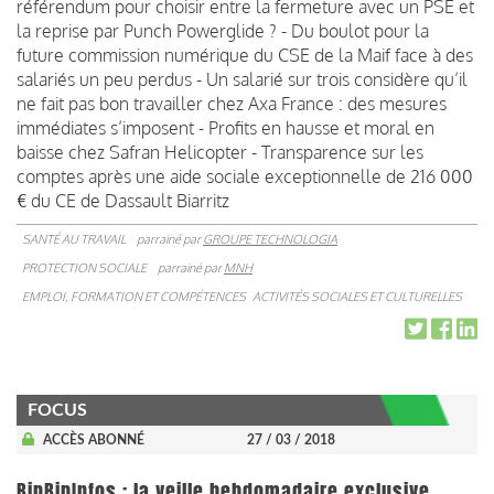
référendum pour choisir entre la fermeture avec un PSE et
la reprise par Punch Powerglide ? - Du boulot pour la
future commission numérique du CSE de la Maif face à des
salariés un peu perdus - Un salarié sur trois considère qu’il
ne fait pas bon travailler chez Axa France : des mesures
immédiates s’imposent - Profits en hausse et moral en
baisse chez Safran Helicopter - Transparence sur les
comptes après une aide sociale exceptionnelle de 216 000
€ du CE de Dassault Biarritz
SANTÉ AU TRAVAIL
parrainé par
GROUPE TECHNOLOGIA
PROTECTION SOCIALE
parrainé par
MNH
EMPLOI, FORMATION ET COMPÉTENCES
ACTIVITÉS SOCIALES ET CULTURELLES
FOCUS
ACCÈS ABONNÉ
27 / 03 / 2018
BipBipInfos : la veille hebdomadaire exclusive