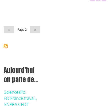
Pagination
Page
‹‹
Page 2
Page
››
précédente
suivante
Aujourd'hui
on parle de...
SciencesPo,
FO France travail,
SNPEA CFDT