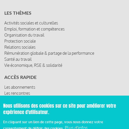
LES THÈMES
Activités sociales et culturelles
Emploi, formation et compétences
Organisation du travail
Protection sociale
Relations sociales
Rémunération globale & partage de la performance
Santé au travail
Vie économique, RSE & solidarité
ACCÈS RAPIDE
Les abonnements
Les rencontres
Les ressources
Nous utilisons des cookies sur ce site pour améliorer votre
expérience d'utilisateur.
En cliquant sur un lien de cette page, vous nous donnez votre
© 2019 Miroir Social - Réalisé par
Cafffeine
Plus d'infos
consentement de définir des cookies.