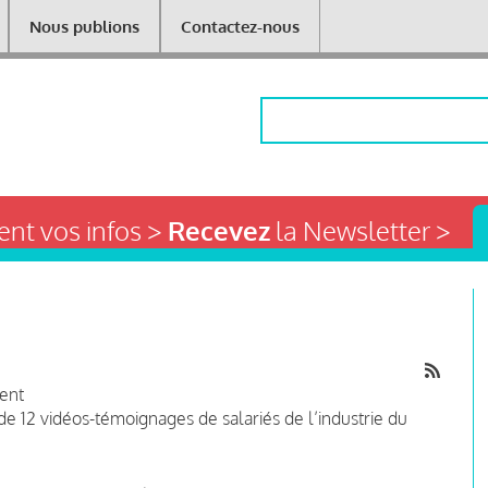
Nous publions
Contactez-nous
Rechercher
nt vos infos >
Recevez
la Newsletter >
nent
de 12 vidéos-témoignages de salariés de l’industrie du