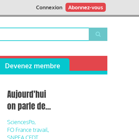
Connexion
Abonnez-vous
Devenez membre
Aujourd'hui
on parle de...
SciencesPo,
FO France travail,
SNPEA CFDT