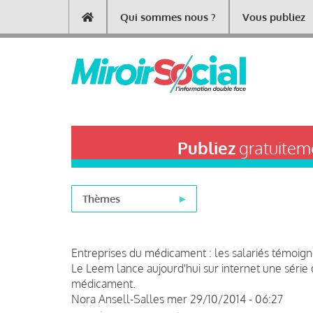
Aller
Qui sommes nous ?
Vous publiez
Main
au
contenu
navigation
principal
Publiez
gratuiteme
Thèmes
Entreprises du médicament : les salariés témoig
Le Leem lance aujourd'hui sur internet une série 
médicament.
Nora Ansell-Salles
mer 29/10/2014 - 06:27