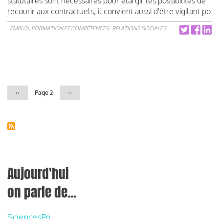
statutaires sont nécessaires pour élargir les possibilités de
recourir aux contractuels, il convient aussi d'être vigilant po
EMPLOI, FORMATION ET COMPÉTENCES
RELATIONS SOCIALES
Pagination
Page
‹‹
Page 2
Page
››
précédente
suivante
Aujourd'hui
on parle de...
SciencesPo,