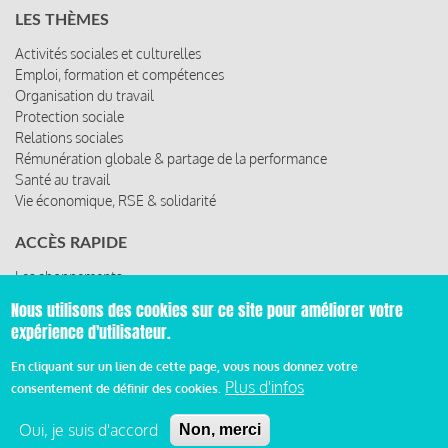
LES THÈMES
Activités sociales et culturelles
Emploi, formation et compétences
Organisation du travail
Protection sociale
Relations sociales
Rémunération globale & partage de la performance
Santé au travail
Vie économique, RSE & solidarité
ACCÈS RAPIDE
Les abonnements
Les rencontres
Nous utilisons des cookies sur ce site pour améliorer votre
Les ressources
expérience d'utilisateur.
En cliquant sur un lien de cette page, vous nous donnez votre
Plus d'infos
consentement de définir des cookies.
© 2019 Miroir Social - Réalisé par
Cafffeine
Oui, je suis d'accord
Non, merci