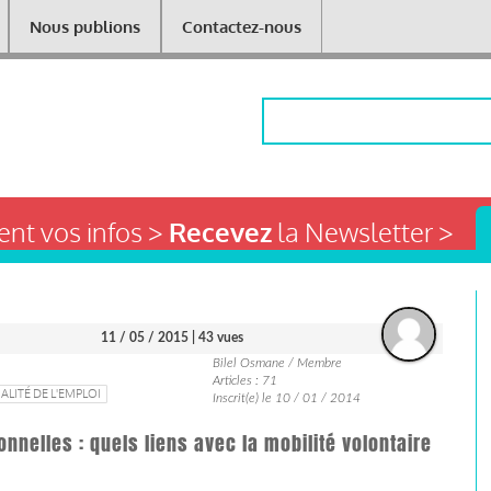
Nous publions
Contactez-nous
Rechercher
nt vos infos >
Recevez
la Newsletter >
11 / 05 / 2015
| 43 vues
Bilel Osmane / Membre
Articles : 71
ALITÉ DE L'EMPLOI
Inscrit(e) le 10 / 01 / 2014
onnelles : quels liens avec la mobilité volontaire