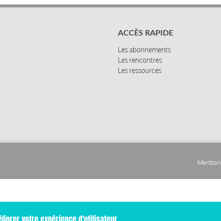
ACCÈS RAPIDE
Les abonnements
Les rencontres
Les ressources
Mentions
Pied
de
page
liorer votre expérience d'utilisateur.