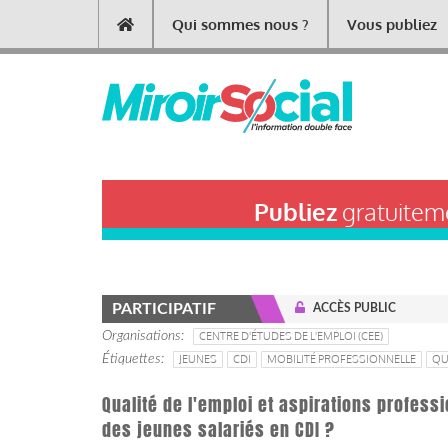
Aller
Qui sommes nous ?
Vous publiez
Main
au
contenu
navigation
principal
Publiez
gratuiteme
PARTICIPATIF
ACCÈS PUBLIC
Organisations
CENTRE D'ÉTUDES DE L'EMPLOI (CEE)
Étiquettes
JEUNES
CDI
MOBILITÉ PROFESSIONNELLE
QU
Qualité de l'emploi et aspirations professi
des jeunes salariés en CDI ?