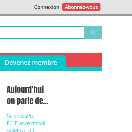
Connexion
Abonnez-vous
Devenez membre
Aujourd'hui
on parle de...
SciencesPo,
FO France travail,
SNPEA CFDT