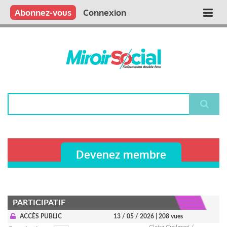
Aller
Qui sommes nous ?
Vous publiez
Nous publions
Contactez-nous
Abonnez-vous
Connexion
Main
au
contenu
navigation
principal
Rechercher
Devenez membre
PARTICIPATIF
ACCÈS PUBLIC
13 / 05 / 2026
| 208 vues
Claire Guelmani /