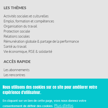
LES THÈMES
Activités sociales et culturelles
Emploi, formation et compétences
Organisation du travail
Protection sociale
Relations sociales
Rémunération globale & partage de la performance
Santé au travail
Vie économique, RSE & solidarité
ACCÈS RAPIDE
Les abonnements
Les rencontres
Les ressources
Nous utilisons des cookies sur ce site pour améliorer votre
expérience d'utilisateur.
© 2019 Miroir Social - Réalisé par
Cafffeine
En cliquant sur un lien de cette page, vous nous donnez votre
Plus d'infos
consentement de définir des cookies.