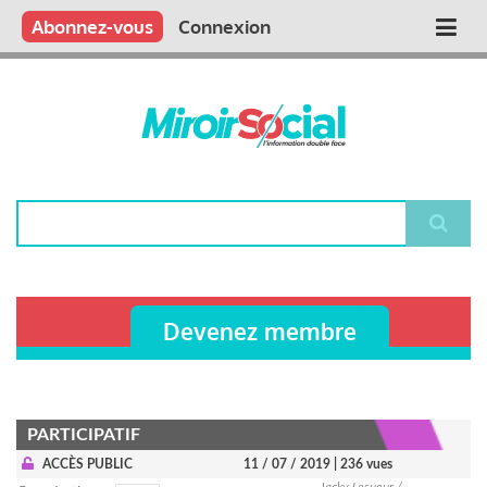
Aller
Qui sommes nous ?
Vous publiez
Nous publions
Contactez-nous
Abonnez-vous
Connexion
Main
au
contenu
navigation
principal
Rechercher
Devenez membre
PARTICIPATIF
ACCÈS PUBLIC
11 / 07 / 2019
| 236 vues
Jacky Lesueur /