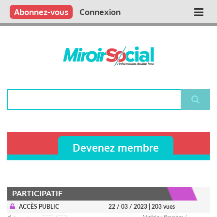
Aller
Qui sommes nous ?
Vous publiez
Nous publions
Contactez-nous
Abonnez-vous
Connexion
Main
au
contenu
navigation
principal
Rechercher
Devenez membre
PARTICIPATIF
ACCÈS PUBLIC
22 / 03 / 2023
| 203 vues
Mathieu Boucher /