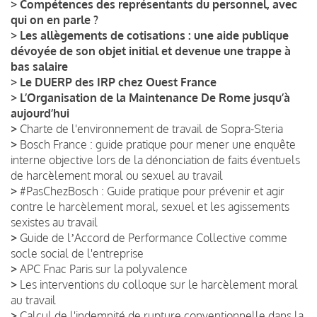
>
Compétences des représentants du personnel, avec
qui on en parle ?
>
Les allègements de cotisations : une aide publique
dévoyée de son objet initial et devenue une trappe à
bas salaire
>
Le DUERP des IRP chez Ouest France
>
L’Organisation de la Maintenance De Rome jusqu’à
aujourd’hui
>
Charte de l'environnement de travail de Sopra-Steria
>
Bosch France : guide pratique pour mener une enquête
interne objective lors de la dénonciation de faits éventuels
de harcèlement moral ou sexuel au travail
>
#PasChezBosch : Guide pratique pour prévenir et agir
contre le harcèlement moral, sexuel et les agissements
sexistes au travail
>
Guide de lʼAccord de Performance Collective comme
socle social de l'entreprise
>
APC Fnac Paris sur la polyvalence
>
Les interventions du colloque sur le harcèlement moral
au travail
>
Calcul de l'indemnité de rupture conventionnelle dans la