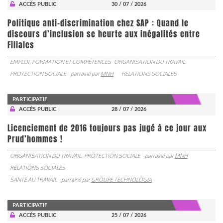
ACCÈS PUBLIC
30 / 07 / 2026
Politique anti-discrimination chez SAP : Quand le
discours d’inclusion se heurte aux inégalités entre
Filiales
EMPLOI, FORMATION ET COMPÉTENCES
ORGANISATION DU TRAVAIL
PROTECTION SOCIALE
parrainé par
MNH
RELATIONS SOCIALES
PARTICIPATIF
ACCÈS PUBLIC
28 / 07 / 2026
Licenciement de 2016 toujours pas jugé à ce jour aux
Prud’hommes !
ORGANISATION DU TRAVAIL
PROTECTION SOCIALE
parrainé par
MNH
RELATIONS SOCIALES
SANTÉ AU TRAVAIL
parrainé par
GROUPE TECHNOLOGIA
PARTICIPATIF
ACCÈS PUBLIC
25 / 07 / 2026