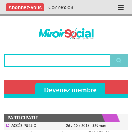
Aller
Qui sommes nous ?
Vous publiez
Nous publions
Contactez-nous
Abonnez-vous
Connexion
Main
au
contenu
navigation
principal
Rechercher
Devenez membre
PARTICIPATIF
ACCÈS PUBLIC
26 / 10 / 2015
| 329 vues
Jacky Lesueur /