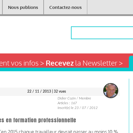
Nous publions
Contactez-nous
Rechercher
nt vos infos >
Recevez
la Newsletter >
22 / 11 / 2013
| 32 vues
Didier Cozin / Membre
Articles : 167
Inscrit(e) le 23 / 07 / 2012
tes en formation professionnelle
’en 2015 chaque travailleur devrait passer au moins 10 %