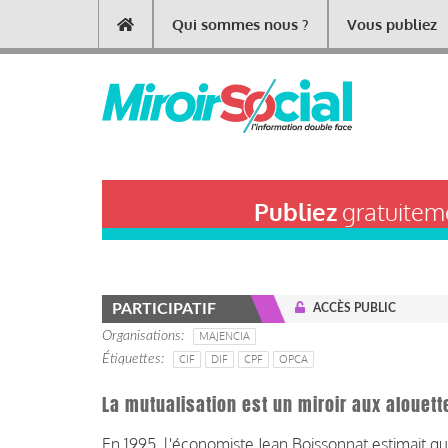
Aller
Qui sommes nous ?
Vous publiez
Main
au
contenu
navigation
principal
Publiez
gratuiteme
PARTICIPATIF
ACCÈS PUBLIC
Organisations
MAJENCIA
Étiquettes
CIF
DIF
CPF
OPCA
La mutualisation est un miroir aux alouet
En 1995, l'économiste
Jean Boissonnat
estimait qu