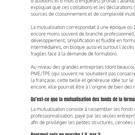
d’auditions et 6 mois d’enquêtes) prônait l'abando
expliquait que ces cotisations et les déclaration
sources de cloisonnement et de complexité inutil
La mutualisation correspondait à une époque où 
encore moins souvent de branche professionnell
développement, simplification et fluidité en format
intermédiaires, on bloque aussi et surtout l’accès 
fragiles face à la demande de formation).
Au niveau des grandes entreprises (dont beauc
PME/TPE (qui souvent ne souhaitent pas consacrer
la française, cette belle et généreuse idée sur le
encore, elle pourrait être à l’origine de bien des
Qu’est-ce que la mutualisation des fonds de la forma
La mutualisation consiste à rassembler les fonds
professionnalisation, payé par les seules entrepr
afin de privilégier les petites structures, censée
Pourquoi cela ne marche-t-il pas ?