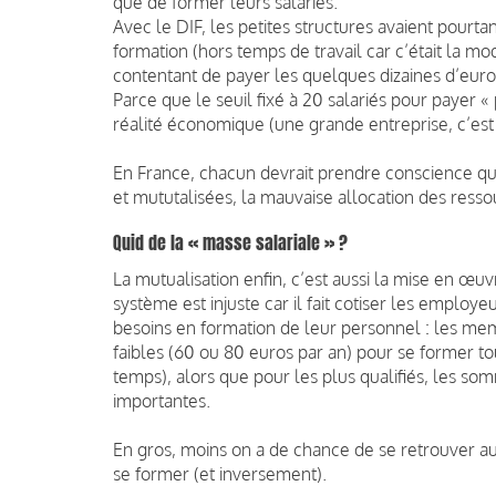
que de former leurs salariés.
Avec le DIF, les petites structures avaient pourt
formation (hors temps de travail car c’était la moda
contentant de payer les quelques dizaines d’euro
Parce que le seuil fixé à 20 salariés pour payer «
réalité économique (une grande entreprise, c’est 
En France, chacun devrait prendre conscience que
et mututalisées, la mauvaise allocation des ressou
Quid de la « masse salariale » ?
La mutualisation enfin, c’est aussi la mise en œuv
système est injuste car il fait cotiser les emplo
besoins en formation de leur personnel : les me
faibles (60 ou 80 euros par an) pour se former tou
temps), alors que pour les plus qualifiés, les so
importantes.
En gros, moins on a de chance de se retrouver 
se former (et inversement).