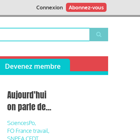
Connexion
Abonnez-vous
Devenez membre
Aujourd'hui
on parle de...
SciencesPo,
FO France travail,
SNPEA CFDT