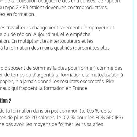
n de la cotisation obligatoire des entreprises. Ce rapport
s du type 2 483 étaient devenues contreproductives,
es en formation.
les travailleurs changeaient rarement d’employeur et
e ou de région. Aujourd’hui, elle empêche
ion. En multipliant les interlocuteurs et les
à la formation des moins qualifiés (qui sont les plus
oup disposent de sommes faibles pour former) comme des
 de temps ou d’argent à la formation), la mutualisation à
 papier, n’a jamais donné les résultats escomptés. Pire
 maux qui frappent la formation en France.
tion ?
 de la formation dans un pot commun (le 0,5 % de la
ises de plus de 20 salariés, le 0,2 % pour les FONGECIFS)
s ne pas avoir les moyens de former leurs salariés.