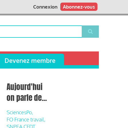
Connexion
Abonnez-vous
Devenez membre
Aujourd'hui
on parle de...
SciencesPo,
FO France travail,
SNPEA CFDT