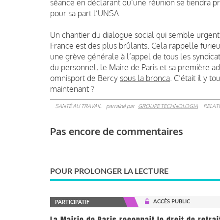
séance en déclarant qu’une réunion se tiendra pr
pour sa part l’UNSA.
Un chantier du dialogue social qui semble urgent, 
France est des plus brûlants. Cela rappelle furie
une grève générale à l’appel de tous les syndica
du personnel, le Maire de Paris et sa première ad
omnisport de Bercy
sous la bronca
. C’était il y 
maintenant ?
SANTÉ AU TRAVAIL
parrainé par
GROUPE TECHNOLOGIA
RELAT
Pas encore de commentaires
POUR PROLONGER LA LECTURE
ACCÈS PUBLIC
PARTICIPATIF