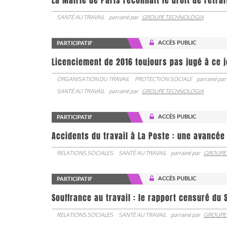
La Mairie de Paris reconnait le droit de retra
SANTÉ AU TRAVAIL
parrainé par
GROUPE TECHNOLOGIA
ACCÈS PUBLIC
PARTICIPATIF
Licenciement de 2016 toujours pas jugé à ce 
ORGANISATION DU TRAVAIL
PROTECTION SOCIALE
parrainé par
SANTÉ AU TRAVAIL
parrainé par
GROUPE TECHNOLOGIA
ACCÈS PUBLIC
PARTICIPATIF
Accidents du travail à La Poste : une avancé
RELATIONS SOCIALES
SANTÉ AU TRAVAIL
parrainé par
GROUPE
ACCÈS PUBLIC
PARTICIPATIF
Souffrance au travail : le rapport censuré du 
RELATIONS SOCIALES
SANTÉ AU TRAVAIL
parrainé par
GROUPE