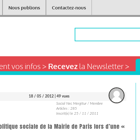
Nous publions
Contactez-nous
Rechercher
nt vos infos >
Recevez
la Newsletter >
18 / 05 / 2012
| 49 vues
Social Nec Mergitur / Membre
Articles : 285
Inscrit(e) le 25 / 11 / 2011
itique sociale de la Mairie de Paris lors d’une «