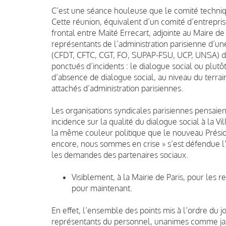
C’est une séance houleuse que le comité techniqu
Cette réunion, équivalent d’un comité d’entreprise
frontal entre Maïté Errecart, adjointe au Maire d
représentants de l’administration parisienne d’un
(CFDT, CFTC, CGT, FO, SUPAP-FSU, UCP, UNSA) d’a
ponctués d’incidents : le dialogue social ou plutô
d’absence de dialogue social, au niveau du terra
attachés d’administration parisiennes.
Les organisations syndicales parisiennes pensaien
incidence sur la qualité du dialogue social à la Vil
la même couleur politique que le nouveau Préside
encore, nous sommes en crise » s’est défendue l
les demandes des partenaires sociaux.
Visiblement, à la Mairie de Paris, pour les r
pour maintenant.
En effet, l’ensemble des points mis à l’ordre du jou
représentants du personnel, unanimes comme j