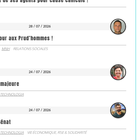
it de ses agents pour cause canicule !
28 / 07 / 2026
jour aux Prud’hommes !
MNH
RELATIONS SOCIALES
24 / 07 / 2026
e majeure
 TECHNOLOGIA
24 / 07 / 2026
Sénat
 TECHNOLOGIA
VIE ÉCONOMIQUE, RSE & SOLIDARITÉ