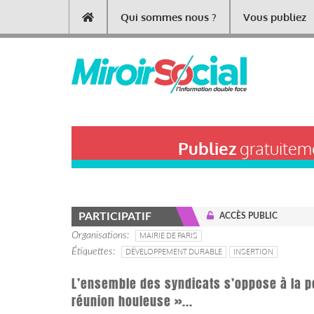
Aller
Qui sommes nous ?
Vous publiez
Main
au
contenu
navigation
principal
Publiez
gratuiteme
PARTICIPATIF
ACCÈS PUBLIC
Organisations
MAIRIE DE PARIS
Étiquettes
DÉVELOPPEMENT DURABLE
INSERTION
L’ensemble des syndicats s’oppose à la pol
réunion houleuse »...