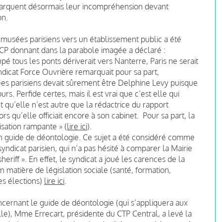
marquent désormais leur incompréhension devant
on.
es musées parisiens vers un établissement public a été
CP donnant dans la parabole imagée a déclaré :
upé tous les ponts dériverait vers Nanterre, Paris ne serait
syndicat Force Ouvrière remarquait pour sa part,
ées parisiens devait sûrement être Delphine Levy puisque
urs. Perfide certes, mais il est vrai que c’est elle qui
et qu’elle n’est autre que la rédactrice du rapport
 qu’elle officiait encore à son cabinet. Pour sa part, la
isation rampante » (
lire ici
).
’un guide de déontologie. Ce sujet a été considéré comme
yndicat parisien, qui n’a pas hésité à comparer la Mairie
heriff ». En effet, le syndicat a joué les carences de la
n matière de législation sociale (santé, formation,
des élections)
lire ici
.
cernant le guide de déontologie (qui s’appliquera aux
lle), Mme Errecart, présidente du CTP Central, a levé la