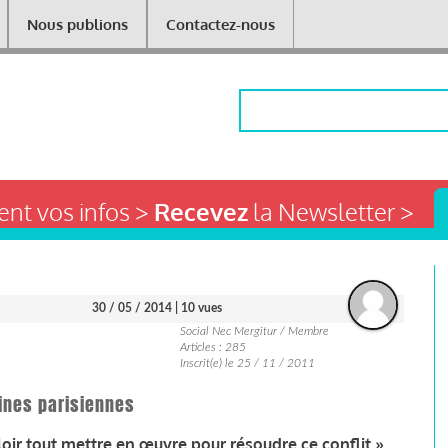
Nous publions
Contactez-nous
Rechercher
nt vos infos >
Recevez
la Newsletter >
30 / 05 / 2014
| 10 vues
Social Nec Mergitur / Membre
Articles : 285
Inscrit(e) le 25 / 11 / 2011
ines parisiennes
loir tout mettre en œuvre pour résoudre ce conflit ».