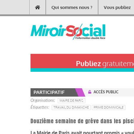
Aller
Qui sommes nous ?
Vous publiez
Main
au
contenu
navigation
principal
Publiez
gratuiteme
PARTICIPATIF
ACCÈS PUBLIC
Organisations
MAIRE DE PARIS
Étiquettes
TRAVAIL DU DIMANCHE
PRIME DOMINICALE
Douzième semaine de grève dans les pisc
La Mairie de Paris avait pourtant promis « vou