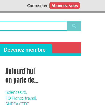
Connexion
Abonnez-vous
Devenez membre
Aujourd'hui
on parle de...
SciencesPo,
FO France travail,
SNPEA CFDT