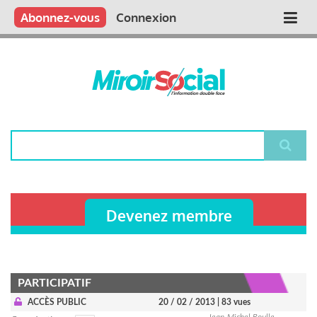
Aller
Qui sommes nous ?
Vous publiez
Nous publions
Contactez-nous
Abonnez-vous
Connexion
Main
au
contenu
navigation
principal
Rechercher
Devenez membre
PARTICIPATIF
ACCÈS PUBLIC
20 / 02 / 2013
| 83 vues
Jean-Michel Roulle