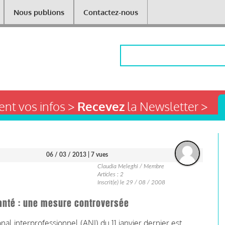
Nous publions
Contactez-nous
Rechercher
nt vos infos >
Recevez
la Newsletter >
06 / 03 / 2013
| 7 vues
Claudia Meleghi / Membre
Articles : 2
Inscrit(e) le 29 / 08 / 2008
anté : une mesure controversée
nal interprofessionnel (ANI) du 11 janvier dernier est