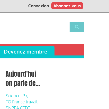
Connexion
Abonnez-vous
Devenez membre
Aujourd'hui
on parle de...
SciencesPo,
FO France travail,
SNPEA CFDT