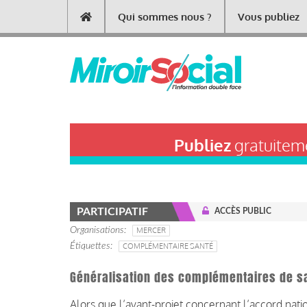
Aller
Qui sommes nous ?
Vous publiez
Main
au
contenu
navigation
principal
Publiez
gratuiteme
PARTICIPATIF
ACCÈS PUBLIC
Organisations
MERCER
Étiquettes
COMPLÉMENTAIRE SANTÉ
Généralisation des complémentaires de s
Alors que l’avant-projet concernant l’accord natio