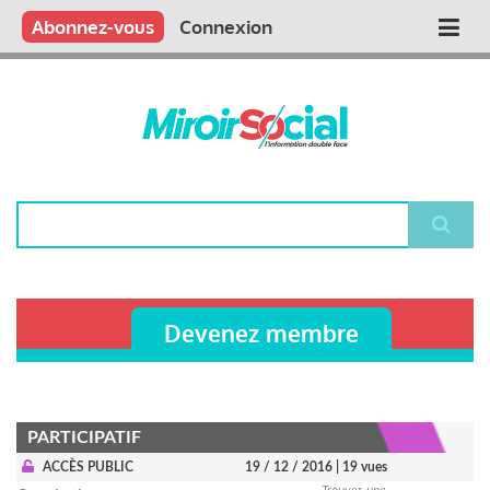
Aller
Qui sommes nous ?
Vous publiez
Nous publions
Contactez-nous
Abonnez-vous
Connexion
Main
au
contenu
navigation
principal
Rechercher
Devenez membre
PARTICIPATIF
ACCÈS PUBLIC
19 / 12 / 2016
| 19 vues
Trouver-une-