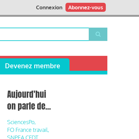
Connexion
Abonnez-vous
Devenez membre
Aujourd'hui
on parle de...
SciencesPo,
FO France travail,
SNPEA CFDT