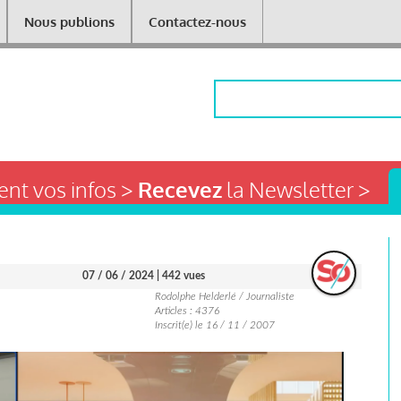
Nous publions
Contactez-nous
Rechercher
nt vos infos >
Recevez
la Newsletter >
07 / 06 / 2024
| 442 vues
Rodolphe Helderlé / Journaliste
Articles : 4376
Inscrit(e) le 16 / 11 / 2007