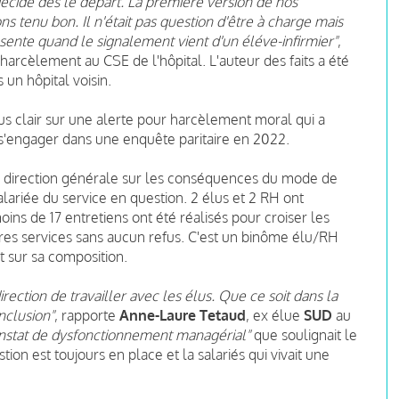
décidé dès le départ. La première version de nos
 tenu bon. Il n'était pas question d'être à charge mais
sente quand le signalement vient d'un éléve-infirmier"
,
harcèlement au CSE de l'hôpital. L'auteur des faits a été
s un hôpital voisin.
 plus clair sur une alerte pour harcèlement moral qui a
 s'engager dans une enquête paritaire en 2022.
 la direction générale sur les conséquences du mode de
ariée du service en question. 2 élus et 2 RH ont
ins de 17 entretiens ont été réalisés pour croiser les
tres services sans aucun refus. C'est un binôme élu/RH
t sur sa composition.
irection de travailler avec les élus. Que ce soit dans la
onclusion"
, rapporte
Anne-Laure Tetaud
, ex élue
SUD
au
constat de dysfonctionnement managérial"
que soulignait le
ion est toujours en place et la salariés qui vivait une