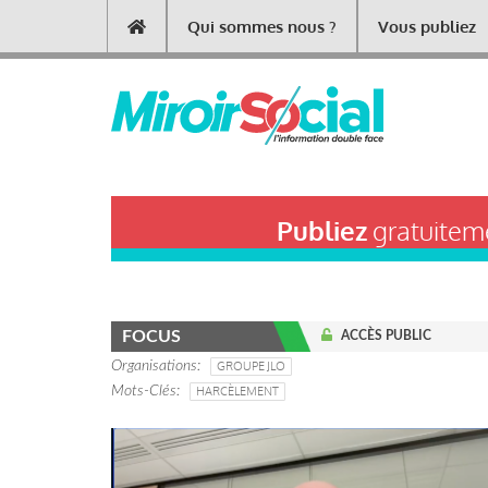
Aller
Qui sommes nous ?
Vous publiez
Main
au
contenu
navigation
principal
Publiez
gratuiteme
FOCUS
ACCÈS PUBLIC
Organisations
GROUPE JLO
Mots-Clés
HARCÈLEMENT