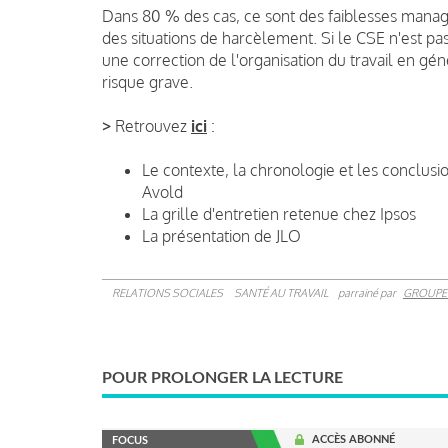
Dans 80 % des cas, ce sont des faiblesses managé
des situations de harcèlement. Si le CSE n'est pas
une correction de l'organisation du travail en gén
risque grave.
>
Retrouvez
ici
:
Le contexte, la chronologie et les conclusio
Avold
La grille d'entretien retenue chez Ipsos
La présentation de JLO
RELATIONS SOCIALES
SANTÉ AU TRAVAIL
parrainé par
GROUPE
POUR PROLONGER LA LECTURE
ACCÈS ABONNÉ
FOCUS