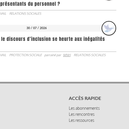
représentants du personnel ?
VAIL
RELATIONS SOCIALES
30 / 07 / 2026
 le discours d’inclusion se heurte aux inégalités
VAIL
PROTECTION SOCIALE
parrainé par
MNH
RELATIONS SOCIALES
ACCÈS RAPIDE
Les abonnements
Les rencontres
Les ressources