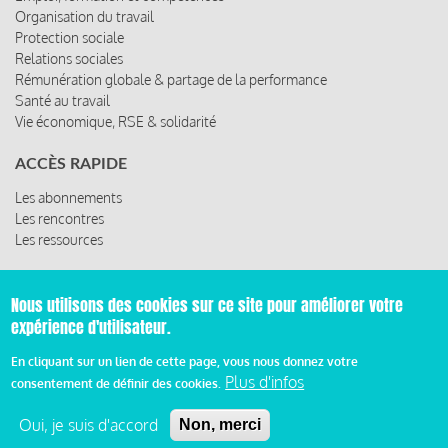
Organisation du travail
Protection sociale
Relations sociales
Rémunération globale & partage de la performance
Santé au travail
Vie économique, RSE & solidarité
ACCÈS RAPIDE
Les abonnements
Les rencontres
Les ressources
Nous utilisons des cookies sur ce site pour améliorer votre
© 2019 Miroir Social - Réalisé par
Cafffeine
expérience d'utilisateur.
En cliquant sur un lien de cette page, vous nous donnez votre
Mentions légales et condition générale d’utilisation et
Plus d'infos
Pied
d’abonnement
consentement de définir des cookies.
Oui, je suis d'accord
de
Non, merci