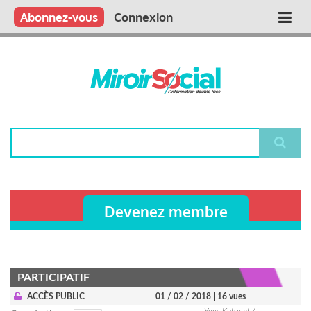
Aller
Qui sommes nous ?
Vous publiez
Nous publions
Contactez-nous
Abonnez-vous
Connexion
Main
au
contenu
navigation
principal
Rechercher
Devenez membre
PARTICIPATIF
ACCÈS PUBLIC
01 / 02 / 2018
| 16 vues
Yves Kottelat /