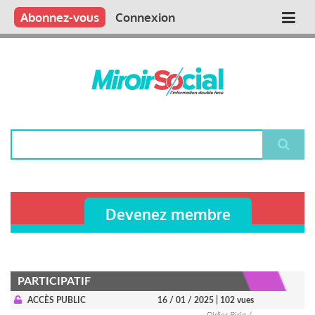
Aller
Qui sommes nous ?
Vous publiez
Nous publions
Contactez-nous
Abonnez-vous
Connexion
Main
au
contenu
navigation
principal
Rechercher
Devenez membre
PARTICIPATIF
ACCÈS PUBLIC
16 / 01 / 2025
| 102 vues
Didier Birig /