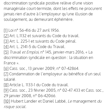
discrimination syndicale positive relève d’une vision
managériale court-termiste, dont les effets ne procurent
jamais rien d’autre à l’employeur qu’une illusion de
soulagement, au demeurant éphémère.
[1]
Loi n° 56-416 du 27 avril 1956.
[2]
Art. L.1132 et suivants du Code du travail.
[3]
Art. L. 225-1 et suivants du Code pénal.
[4]
Art. L. 2141-5 du Code du Travail.
[5]
Travail et Emploi
, n° 145, janvier-mars 2016, « La
discrimination syndicale en question : la situation en
France ».
[6]
Cass. soc., 13 janvier 2009, n° 07-42864.
[7]
Condamnation de l’employeur au bénéfice d’un seul
salarié.
[8]
Article L. 1133-1 du Code du travail.
[9]
Cass. soc., 23 février 2005, n° 02-47.433 et
Cass. soc.,
29 janvier 2008, n° 06-42066.
[10]
Hubert Landier et Daniel Labbé,
Le
management
du
risque social.