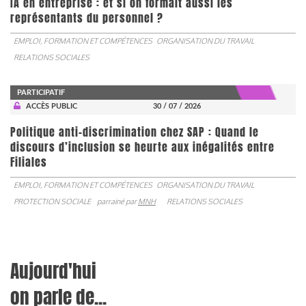
IA en entreprise : et si on formait aussi les
représentants du personnel ?
EMPLOI, FORMATION ET COMPÉTENCES
ORGANISATION DU TRAVAIL
RELATIONS SOCIALES
PARTICIPATIF
ACCÈS PUBLIC
30 / 07 / 2026
Politique anti-discrimination chez SAP : Quand le
discours d’inclusion se heurte aux inégalités entre
Filiales
EMPLOI, FORMATION ET COMPÉTENCES
ORGANISATION DU TRAVAIL
PROTECTION SOCIALE
parrainé par
MNH
RELATIONS SOCIALES
Aujourd'hui
on parle de...