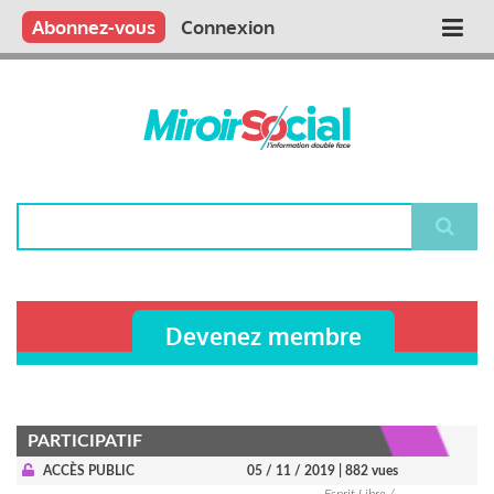
Aller
Qui sommes nous ?
Vous publiez
Nous publions
Contactez-nous
Abonnez-vous
Connexion
Main
au
contenu
navigation
principal
Rechercher
Devenez membre
PARTICIPATIF
ACCÈS PUBLIC
05 / 11 / 2019
| 882 vues
Esprit Libre /