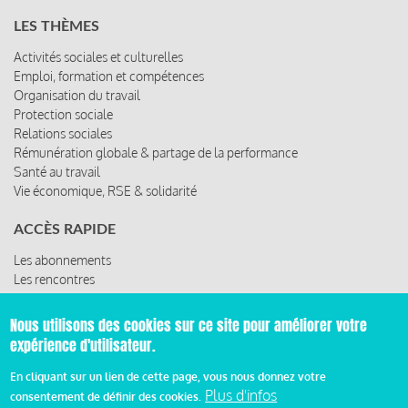
LES THÈMES
Activités sociales et culturelles
Emploi, formation et compétences
Organisation du travail
Protection sociale
Relations sociales
Rémunération globale & partage de la performance
Santé au travail
Vie économique, RSE & solidarité
ACCÈS RAPIDE
Les abonnements
Les rencontres
Les ressources
Nous utilisons des cookies sur ce site pour améliorer votre
expérience d'utilisateur.
© 2019 Miroir Social - Réalisé par
Cafffeine
En cliquant sur un lien de cette page, vous nous donnez votre
Plus d'infos
consentement de définir des cookies.