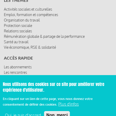
LES THÈMES
Activités sociales et culturelles
Emploi, formation et compétences
Organisation du travail
Protection sociale
Relations sociales
Rémunération globale & partage de la performance
Santé au travail
Vie économique, RSE & solidarité
ACCÈS RAPIDE
Les abonnements
Les rencontres
Les ressources
Nous utilisons des cookies sur ce site pour améliorer votre
expérience d'utilisateur.
© 2019 Miroir Social - Réalisé par
Cafffeine
En cliquant sur un lien de cette page, vous nous donnez votre
Plus d'infos
consentement de définir des cookies.
Mentions légales et condition générale d’utilisation et
Oui, je suis d'accord
Non, merci
d’abonnement