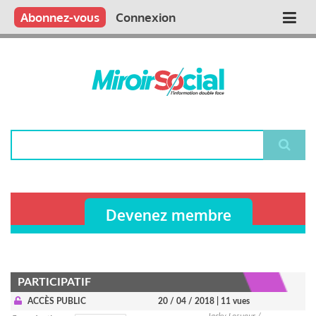
Aller
Qui sommes nous ?
Vous publiez
Nous publions
Contactez-nous
Abonnez-vous
Connexion
Main
au
contenu
navigation
principal
Rechercher
Devenez membre
PARTICIPATIF
ACCÈS PUBLIC
20 / 04 / 2018
| 11 vues
Jacky Lesueur /