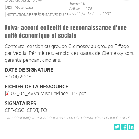
Organisations
AVIVA
Journaliste
UES
Mots-Clés
Articles : 4376
Inscrit(e) le 16 / 11 / 2007
INSTITUTIONS REPRÉSENTATIVES DU PERSONNEL
Aviva: accord collectif de reconnaissance d'une
unité économique et sociale
Contexte: cession du groupe Clemessy au groupe Eiffage
par Veolia. Périmètres, emplois et statuts de Clemessy sont
garantis pendant cinq ans.
DATE DE SIGNATURE
30/01/2008
FICHIER DE LA RESSOURCE
02_06_Aviva.MiseEnPlaceUES.pdf
SIGNATAIRES
CFE-CGC
CFDT
FO
VIE ÉCONOMIQUE, RSE & SOLIDARITÉ
EMPLOI, FORMATION ET COMPÉTENCES