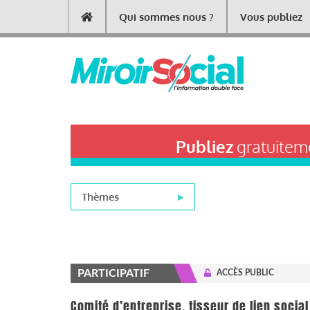
Aller
Qui sommes nous ?
Vous publiez
Main
au
contenu
navigation
principal
Publiez
gratuiteme
Thèmes
PARTICIPATIF
ACCÈS PUBLIC
Comité d’entreprise, tisseur de lien social