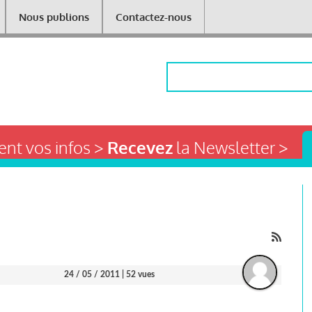
Nous publions
Contactez-nous
Rechercher
nt vos infos >
Recevez
la Newsletter >
24 / 05 / 2011
| 52 vues