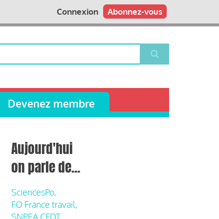
Connexion
Abonnez-vous
Devenez membre
Aujourd'hui
on parle de...
SciencesPo,
FO France travail,
SNPEA CFDT