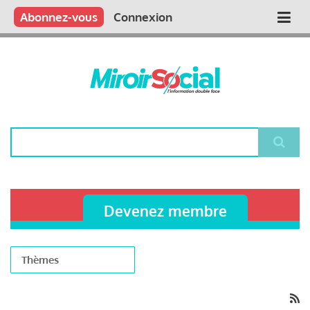
Aller
Qui sommes nous ?
Vous publiez
Nous publions
Contactez-nous
Abonnez-vous
Connexion
Main
au
contenu
navigation
principal
Rechercher
Devenez membre
Thèmes