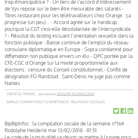
trop émancipatrice ? - Un tiers de l'accord d’intéressement
de Vyv repose sur le bien être mesurable des salariés -
Titres restaurant pour les télétravailleurs chez Orange : ça
progresse (un peu)... - Accord agréé sur le handicap :
pourquoi la CGT s'est-elle désolidarisée de l'intersyndicale
? - Résultat du testing incluant l’orientation sexuelle dans la
fonction publique - Baisse continue de l'emploi du réseau
consulaire diplomatique en Europe - Sopra condamné pour
diffamation non publique envers un élu - QPC portée par la
CFE-CGC d’Orange sur la mixité proportionnelle aux
élections : censure du Conseil constitutionnel - Conflit de
désignation FO Randstad : Saint-Denis ne juge pas comme
Nantes
SANTÉ AU TRAVAIL
parrainé par
GROUPE TECHNOLOGIA
EMPLOI, FORMATION ET COMPÉTENCES
RELATIONS SOCIALES
BipBipInfos : la compilation sociale de la semaine n°164
Rodolphe Helderlé
mar 13/02/2018 - 01:51
Le code de la mutualité va devoir se mettre à la page pour