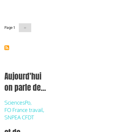
Pagination
Page 1
Page
››
suivante
Aujourd'hui
on parle de...
SciencesPo,
FO France travail,
SNPEA CFDT