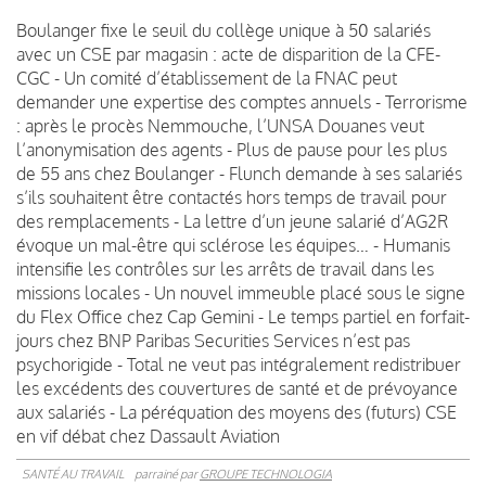
Boulanger fixe le seuil du collège unique à 50 salariés
avec un CSE par magasin : acte de disparition de la CFE-
CGC - Un comité d’établissement de la FNAC peut
demander une expertise des comptes annuels - Terrorisme
: après le procès Nemmouche, l’UNSA Douanes veut
l’anonymisation des agents - Plus de pause pour les plus
de 55 ans chez Boulanger - Flunch demande à ses salariés
s’ils souhaitent être contactés hors temps de travail pour
des remplacements - La lettre d’un jeune salarié d’AG2R
évoque un mal-être qui sclérose les équipes… - Humanis
intensifie les contrôles sur les arrêts de travail dans les
missions locales - Un nouvel immeuble placé sous le signe
du Flex Office chez Cap Gemini - Le temps partiel en forfait-
jours chez BNP Paribas Securities Services n’est pas
psychorigide - Total ne veut pas intégralement redistribuer
les excédents des couvertures de santé et de prévoyance
aux salariés - La péréquation des moyens des (futurs) CSE
en vif débat chez Dassault Aviation
SANTÉ AU TRAVAIL
parrainé par
GROUPE TECHNOLOGIA