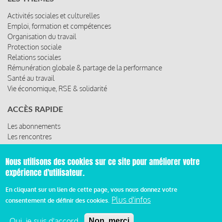
Activités sociales et culturelles
Emploi, formation et compétences
Organisation du travail
Protection sociale
Relations sociales
Rémunération globale & partage de la performance
Santé au travail
Vie économique, RSE & solidarité
ACCÈS RAPIDE
Les abonnements
Les rencontres
Les ressources
Nous utilisons des cookies sur ce site pour améliorer votre
expérience d'utilisateur.
© 2019 Miroir Social - Réalisé par
Cafffeine
En cliquant sur un lien de cette page, vous nous donnez votre
Plus d'infos
consentement de définir des cookies.
Mentions légales et condition générale d’utilisation et
d’abonnement
Oui, je suis d'accord
Non, merci