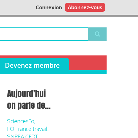
Connexion
Abonnez-vous
Devenez membre
Aujourd'hui
on parle de...
SciencesPo,
FO France travail,
SNPEA CFDT