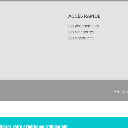
ACCÈS RAPIDE
Les abonnements
Les rencontres
Les ressources
Mentions
Pied
de
page
liorer votre expérience d'utilisateur.