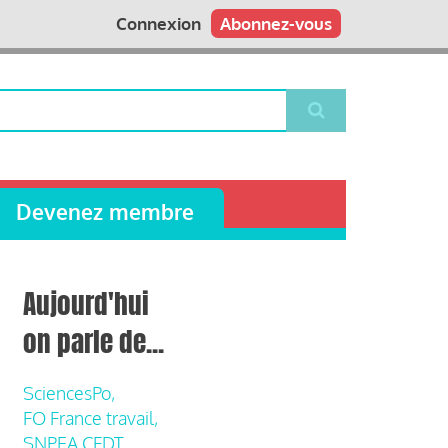
Connexion
Abonnez-vous
Devenez membre
Aujourd'hui
on parle de...
SciencesPo,
FO France travail,
SNPEA CFDT