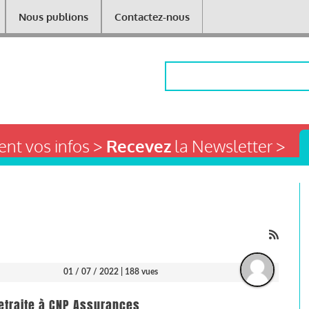
Nous publions
Contactez-nous
Rechercher
nt vos infos >
Recevez
la Newsletter >
01 / 07 / 2022
| 188 vues
traite à CNP Assurances