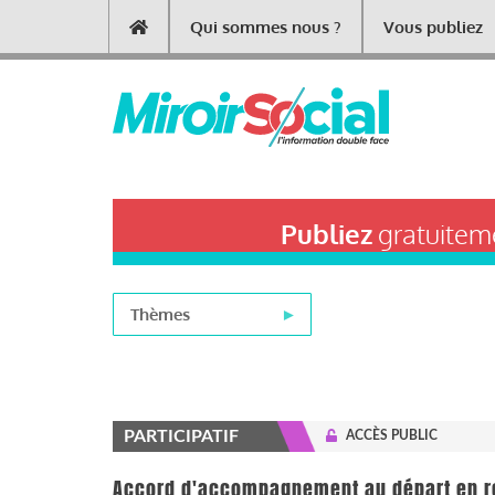
Aller
Qui sommes nous ?
Vous publiez
Main
au
contenu
navigation
principal
Publiez
gratuiteme
Thèmes
PARTICIPATIF
ACCÈS PUBLIC
Accord d'accompagnement au départ en re