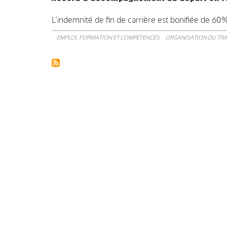
L’indemnité de fin de carrière est bonifiée de 60
EMPLOI, FORMATION ET COMPÉTENCES
ORGANISATION DU TRA