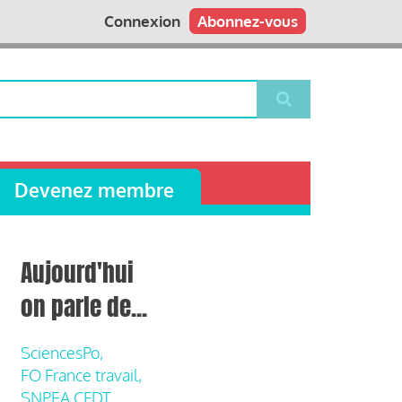
Connexion
Abonnez-vous
Devenez membre
Aujourd'hui
on parle de...
SciencesPo,
FO France travail,
SNPEA CFDT