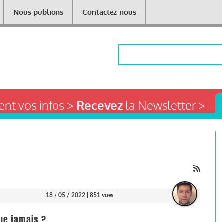
Nous publions
Contactez-nous
Rechercher
nt vos infos >
Recevez
la Newsletter >
18 / 05 / 2022
| 851 vues
ue jamais ?