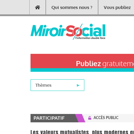
Aller
Qui sommes nous ?
Vous publiez
Main
au
contenu
navigation
principal
Publiez
gratuiteme
Thèmes
PARTICIPATIF
ACCÈS PUBLIC
Les valeurs mutualistes, plus modernes q