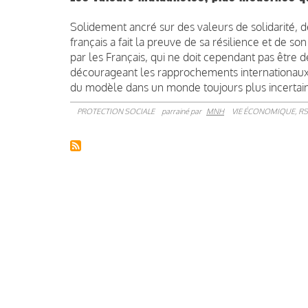
Solidement ancré sur des valeurs de solidarité,
français a fait la preuve de sa résilience et de so
par les Français, qui ne doit cependant pas être 
décourageant les rapprochements internationaux, 
du modèle dans un monde toujours plus incertain 
PROTECTION SOCIALE
parrainé par
MNH
VIE ÉCONOMIQUE, RS