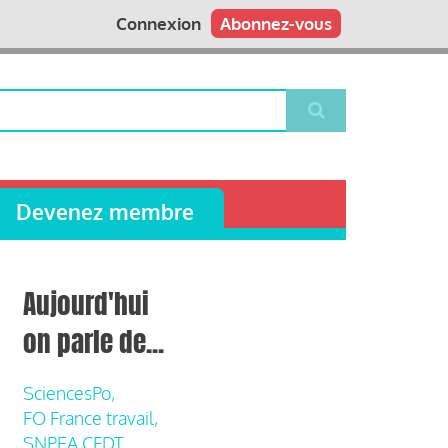
Connexion
Abonnez-vous
Devenez membre
Aujourd'hui
on parle de...
SciencesPo,
FO France travail,
SNPEA CFDT