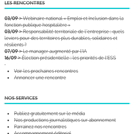
LES RENCONTRES
03/09 >
Webinaire national « Emploi et Inclusion dans la
fonction publique hospitalière »
03/09 >
Responsabilité territoriale de l’entreprise : quels
leviers pour des territoires plus durables, solidaires et
résilients ?
07/09 >
Le manager augmenté par l'IA
16/09 >
Élection présidentielle : les priorités de l'ESS
Voir les prochaines rencontres
Annoncer une rencontre
NOS SERVICES
Publiez gratuitement sur le média
Nos productions journalistiques sur abonnement
Parrainez nos rencontres
Accompagnement éditorial