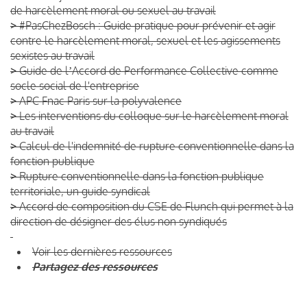
de harcèlement moral ou sexuel au travail
>
#PasChezBosch : Guide pratique pour prévenir et agir
contre le harcèlement moral, sexuel et les agissements
sexistes au travail
>
Guide de lʼAccord de Performance Collective comme
socle social de l'entreprise
>
APC Fnac Paris sur la polyvalence
>
Les interventions du colloque sur le harcèlement moral
au travail
>
Calcul de l'indemnité de rupture conventionnelle dans la
fonction publique
>
Rupture conventionnelle dans la fonction publique
territoriale, un guide syndical
>
Accord de composition du CSE de Flunch qui permet à la
direction de désigner des élus non syndiqués
Voir les dernières ressources
Partagez des ressources