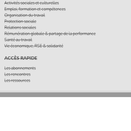
Activités sociales et culturelles
Emploi, formation et compétences
Organisation du travail
Protection sociale
Relations sociales
Rémunération globale & partage de la performance
Santé au travail
Vie économique, RSE & solidarité
ACCÈS RAPIDE
Les abonnements
Les rencontres
Les ressources
© 2019 Miroir Social - Réalisé par
Cafffeine
Mentions légales et condition générale d’utilisation et
Pied
d’abonnement