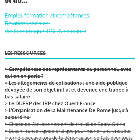
Emploi, formation et compétences,
Relations sociales,
Vie économique, RSE & solidarité
LES RESSOURCES
>
Compétences des représentants du personnel, avec
qui on en parle ?
>
Les allègements de cotisations : une aide publique
dévoyée de son objet initial et devenue une trappe à
bas salaire
>
Le DUERP des IRP chez Ouest France
>
L’Organisation de la Maintenance De Rome jusqu’à
aujourd’hui
>
Charte de l'environnement de travail de Sopra-Steria
>
Bosch France : guide pratique pour mener une enquête
interne objective lors de la dénonciation de faits éventuels