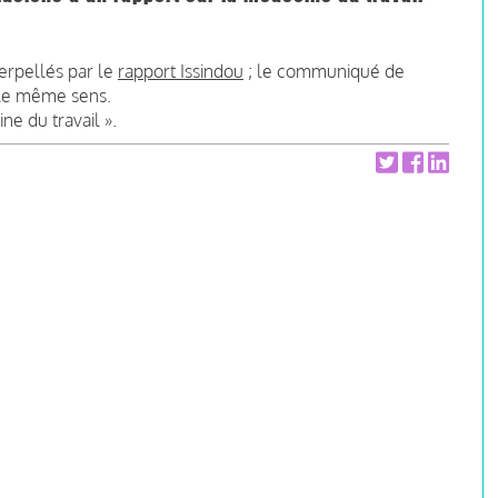
erpellés par le
rapport Issindou
; le communiqué de
 le même sens.
ne du travail ».