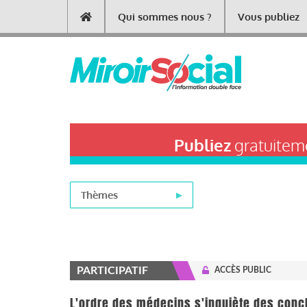
Aller
Qui sommes nous ?
Vous publiez
Main
au
contenu
navigation
principal
Publiez
gratuiteme
Thèmes
PARTICIPATIF
ACCÈS PUBLIC
L'ordre des médecins s'inquiète des concl