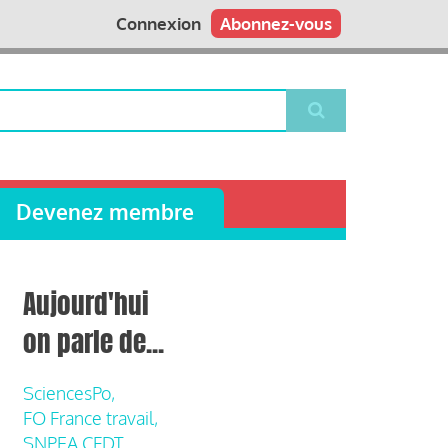
Connexion
Abonnez-vous
Devenez membre
Aujourd'hui
on parle de...
SciencesPo,
FO France travail,
SNPEA CFDT