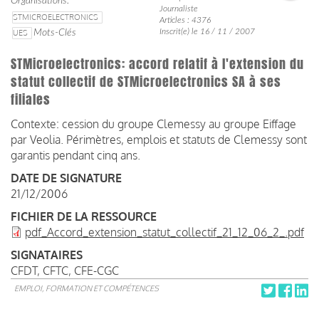
Organisations
Journaliste
STMICROELECTRONICS
Articles : 4376
Inscrit(e) le 16 / 11 / 2007
UES
Mots-Clés
STMicroelectronics: accord relatif à l'extension du
statut collectif de STMicroelectronics SA à ses
filiales
Contexte: cession du groupe Clemessy au groupe Eiffage
par Veolia. Périmètres, emplois et statuts de Clemessy sont
garantis pendant cinq ans.
DATE DE SIGNATURE
21/12/2006
FICHIER DE LA RESSOURCE
pdf_Accord_extension_statut_collectif_21_12_06_2_.pdf
SIGNATAIRES
CFDT
CFTC
CFE-CGC
EMPLOI, FORMATION ET COMPÉTENCES