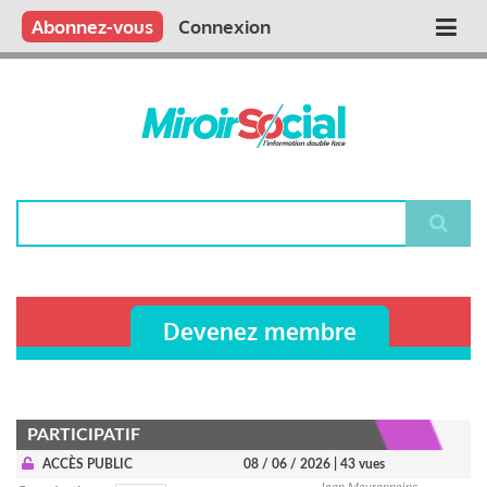
Aller
Qui sommes nous ?
Vous publiez
Nous publions
Contactez-nous
Abonnez-vous
Connexion
Main
au
contenu
navigation
principal
Rechercher
Devenez membre
PARTICIPATIF
ACCÈS PUBLIC
08 / 06 / 2026
| 43 vues
Jean Meyronneinc