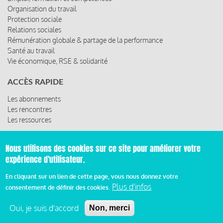
Organisation du travail
Protection sociale
Relations sociales
Rémunération globale & partage de la performance
Santé au travail
Vie économique, RSE & solidarité
ACCÈS RAPIDE
Les abonnements
Les rencontres
Les ressources
Nous utilisons des cookies sur ce site pour améliorer votre
expérience d'utilisateur.
© 2019 Miroir Social - Réalisé par
Cafffeine
En cliquant sur un lien de cette page, vous nous donnez votre
Mentions légales et condition générale d’utilisation et
Plus d'infos
consentement de définir des cookies.
Pied
d’abonnement
Oui, je suis d'accord
Non, merci
de