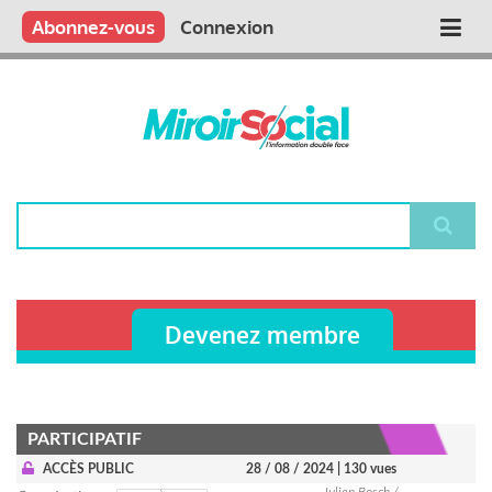
Aller
Qui sommes nous ?
Vous publiez
Nous publions
Contactez-nous
Abonnez-vous
Connexion
Main
au
contenu
navigation
principal
Rechercher
Devenez membre
PARTICIPATIF
ACCÈS PUBLIC
28 / 08 / 2024
| 130 vues
Julien Bosch /