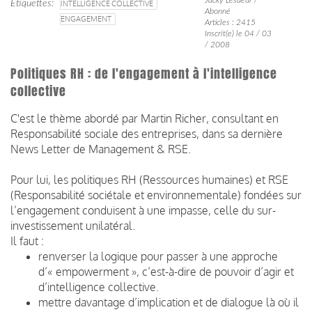
Étiquettes
INTELLIGENCE COLLECTIVE
Abonné
ENGAGEMENT
Articles : 2415
Inscrit(e) le 04 / 03
/ 2008
Politiques RH : de l'engagement à l'intelligence
collective
C'est le thème abordé par Martin Richer,
consultant en
Responsabilité sociale des entreprises, dans sa dernière
News Letter de
M
anagement &
R
SE.
Pour lui, les politiques RH (Ressources humaines) et RSE
(Responsabilité sociétale et environnementale) fondées sur
l’engagement conduisent à une impasse, celle du sur-
investissement unilatéral.
Il faut :
renverser la logique pour passer à une approche
d’« empowerment », c’est-à-dire de pouvoir d’agir et
d’intelligence collective.
mettre davantage d’implication et de dialogue là où il