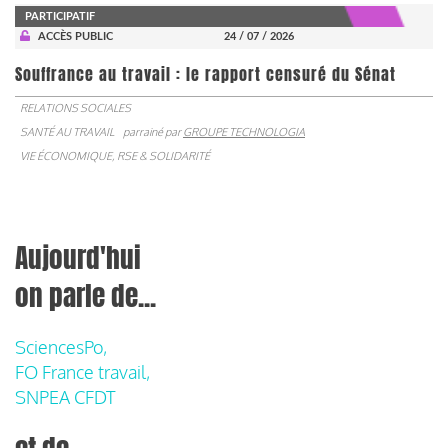
PARTICIPATIF
ACCÈS PUBLIC
24 / 07 / 2026
Souffrance au travail : le rapport censuré du Sénat
RELATIONS SOCIALES
SANTÉ AU TRAVAIL
parrainé par
GROUPE TECHNOLOGIA
VIE ÉCONOMIQUE, RSE & SOLIDARITÉ
Aujourd'hui
on parle de...
SciencesPo,
FO France travail,
SNPEA CFDT