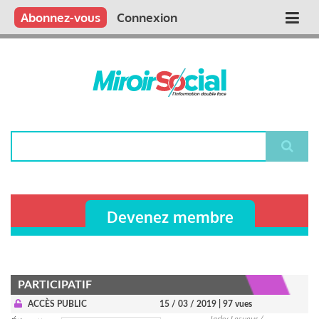
Aller
Qui sommes nous ?
Vous publiez
Nous publions
Contactez-nous
Abonnez-vous
Connexion
Main
au
contenu
navigation
principal
Rechercher
Devenez membre
PARTICIPATIF
ACCÈS PUBLIC
15 / 03 / 2019
| 97 vues
Jacky Lesueur /