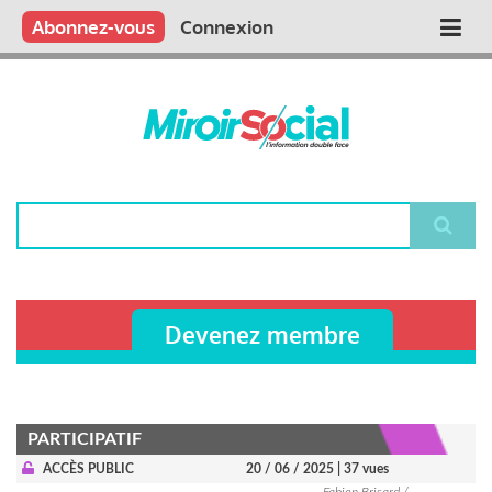
Aller
Qui sommes nous ?
Vous publiez
Nous publions
Contactez-nous
Abonnez-vous
Connexion
Main
au
contenu
navigation
principal
Rechercher
Devenez membre
PARTICIPATIF
ACCÈS PUBLIC
20 / 06 / 2025
| 37 vues
Fabien Brisard /