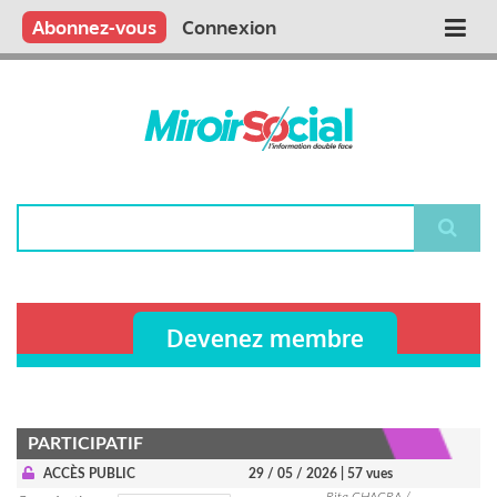
Aller
Qui sommes nous ?
Vous publiez
Nous publions
Contactez-nous
Abonnez-vous
Connexion
Main
au
contenu
navigation
principal
Rechercher
Devenez membre
PARTICIPATIF
ACCÈS PUBLIC
29 / 05 / 2026
| 57 vues
Rita CHACRA /