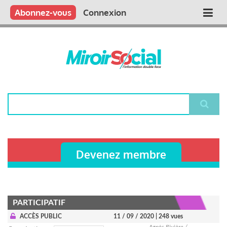
Aller
Qui sommes nous ?
Vous publiez
Nous publions
Contactez-nous
Abonnez-vous
Connexion
Main
au
contenu
navigation
principal
Rechercher
Devenez membre
PARTICIPATIF
ACCÈS PUBLIC
11 / 09 / 2020
| 248 vues
Agnès Rivière /