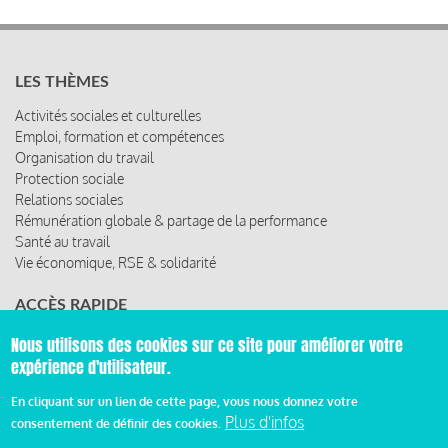
LES THÈMES
Activités sociales et culturelles
Emploi, formation et compétences
Organisation du travail
Protection sociale
Relations sociales
Rémunération globale & partage de la performance
Santé au travail
Vie économique, RSE & solidarité
ACCÈS RAPIDE
Les abonnements
Nous utilisons des cookies sur ce site pour améliorer votre
Les rencontres
expérience d'utilisateur.
Les ressources
En cliquant sur un lien de cette page, vous nous donnez votre
Plus d'infos
consentement de définir des cookies.