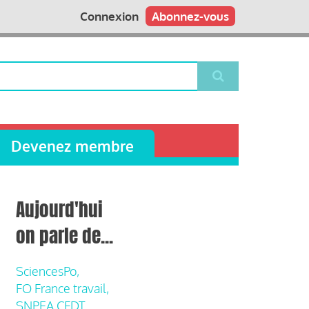
Connexion
Abonnez-vous
Devenez membre
Aujourd'hui
on parle de...
SciencesPo,
FO France travail,
SNPEA CFDT