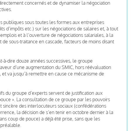
s directement concernés et de dynamiser la négociation
ctives.
s publiques sous toutes les formes aux entreprises
its d’impôts etc.) sur les négociations de salaires et, à tout
 emplois et à l’ouverture de négociations salariales, à la
t de sous-traitance en cascade, facteurs de moins disant
st-à-dire douze années successives, le groupe
faveur d’une augmentation du SMIC, hors réévaluation
le, et va jusqu’à remettre en cause ce mécanisme de
fs du groupe d’experts servent de justification aux
uce ». La consultation de ce groupe par les pouvoirs
et sincère des interlocuteurs sociaux (confédérations
rrence, la décision de s’en tenir en octobre dernier à la
ns coup de pouce) a déjà été prise, sans que les
 préalable.