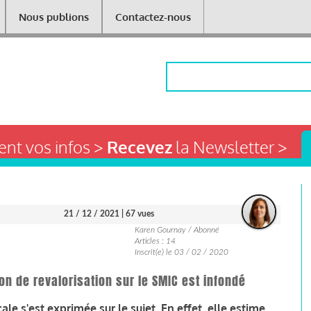
Nous publions
Contactez-nous
Rechercher
nt vos infos >
Recevez
la Newsletter >
21 / 12 / 2021
| 67 vues
Karen Gournay / Abonné
Articles : 14
Inscrit(e) le 03 / 02 / 2020
on de revalorisation sur le SMIC est infondé
le s'est exprimée sur le sujet. En effet, elle estime