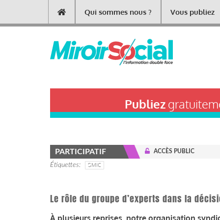
Aller
Qui sommes nous ?
Vous publiez
Main
au
contenu
navigation
principal
Publiez
gratuiteme
PARTICIPATIF
ACCÈS PUBLIC
Étiquettes
SMIC
Le rôle du groupe d’experts dans la décisi
À plusieurs reprises, notre organisation syndica