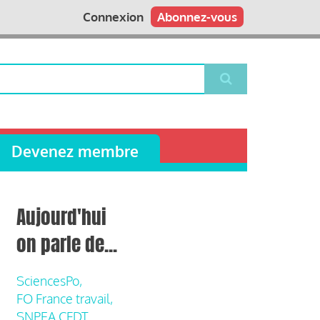
Connexion
Abonnez-vous
Devenez membre
Aujourd'hui
on parle de...
SciencesPo,
FO France travail,
SNPEA CFDT