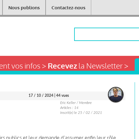
Nous publions
Contactez-nous
Rechercher
nt vos infos >
Recevez
la Newsletter >
17 / 10 / 2024
| 44 vues
Eric Keller / Membre
Articles : 14
Inscrit(e) le 25 / 02 / 2021
irs publics et leur demande d’assumer enfin leur rôle