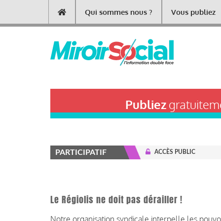
Aller
Qui sommes nous ?
Vous publiez
Main
au
contenu
navigation
principal
Publiez
gratuiteme
PARTICIPATIF
ACCÈS PUBLIC
Le Régiolis ne doit pas dérailler !
Notre organisation syndicale interpelle les pouvo