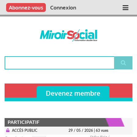
Aller
Qui sommes nous ?
Vous publiez
Nous publions
Contactez-nous
Abonnez-vous
Connexion
Main
au
contenu
navigation
principal
Rechercher
Devenez membre
PARTICIPATIF
ACCÈS PUBLIC
29 / 05 / 2026
| 63 vues
Didier Birig /